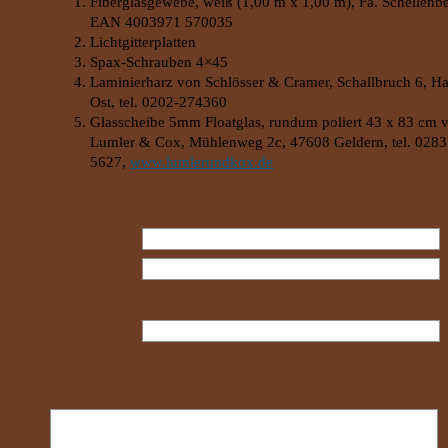
Fiberglasgewebe, weiß (1,00 m x 1,00 m), Fa. Schellenbe
EAN 4003971 570035
Lichtgitterplatten
Spax-Schrauben 4×45
Laminierharz von Schlösser & Cramer, Schallbruch 6, H
Ost, tel. 0202-274360
Glasscheibe 5mm Floatglas, rundum poliert 43 x 83 cm 
Lumler & Cox, Mühlenweg 2c, 47608 Geldern, tel. 0283
5627,
www.lumlerundkox.de