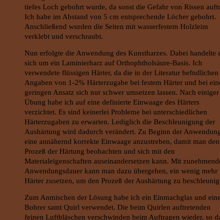
tiefes Loch gebohrt wurde, da sonst die Gefahr von Rissen auftri
Ich habe im Abstand von 5 cm entsprechende Löcher gebohrt.
Anschließend wurden die Seiten mit wasserfestem Holzleim
verklebt und verschraubt.
Nun erfolgte die Anwendung des Kunstharzes. Dabei handelte 
sich um ein Laminierharz auf Orthophtholsäure-Basis. Ich
verwendete flüssigen Härter, da die in der Literatur befndlichen
Angaben von 1-2% Härterzugabe bei festem Härter und bei ei
geringen Ansatz sich nur schwer umsetzen lassen. Nach einiger
Übung habe ich auf eine definierte Einwaage des Härters
verzichtet. Es sind keinerlei Probleme bei unterschiedlichen
Härterzugaben zu erwarten. Lediglich die Beschleunigung der
Aushärtung wird dadurch verändert. Zu Beginn der Anwendung
eine annähernd korrekte Einwaage anzustreben, damit man den
Prozeß der Härtung beobachten und sich mit den
Materialeigenschaften auseinandersetzen kann. Mit zunehmend
Anwendungsdauer kann man dazu übergehen, ein wenig mehr
Härter zusetzen, um den Prozeß der Aushärtung zu beschleunig
Zum Anmischen der Lösung habe ich ein Einmachglas und ein
Bohrer samt Quirl verwendet. Die beim Quirlen auftretenden
feinen Luftbläschen verschwinden beim Auftragen wieder, so d