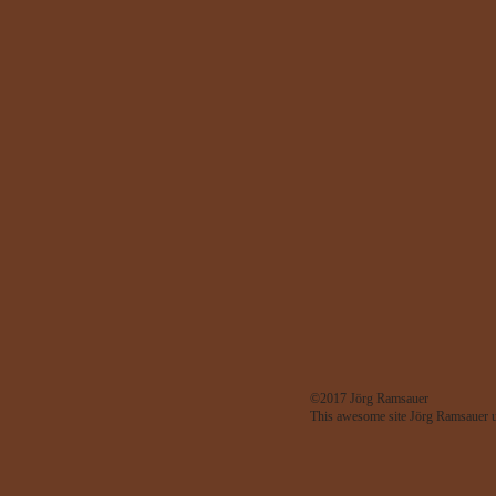
RSS feed
©2017
Jörg Ramsauer
This awesome site
Jörg Ramsauer
u
Evan Eckard Design