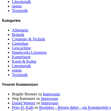
Literaturtalk
opinio
Terraristik
Kategorien
Allgemein
Botanik
Computer & Technik
Gartenbau
Geocaching
Handwerks Lösungen
Kampfsport
Kunst & Kultur
Literaturtalk
opinio
Terraristik
Neueste Kommentare
Brigitte Brenner
zu
Impressum
Jörg Ramsauer
zu
Impressum
Daniel Wagner
zu
Impressum
Peter H. Kalb
zu
Beedabei – Bienen dabei – ein Kunstprojekt 