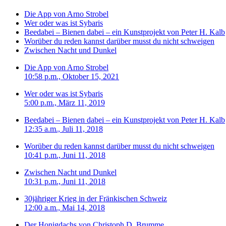
Die App von Arno Strobel
Wer oder was ist Sybaris
Beedabei – Bienen dabei – ein Kunstprojekt von Peter H. Kalb
Worüber du reden kannst darüber musst du nicht schweigen
Zwischen Nacht und Dunkel
Die App von Arno Strobel
10:58 p.m., Oktober 15, 2021
Wer oder was ist Sybaris
5:00 p.m., März 11, 2019
Beedabei – Bienen dabei – ein Kunstprojekt von Peter H. Kalb
12:35 a.m., Juli 11, 2018
Worüber du reden kannst darüber musst du nicht schweigen
10:41 p.m., Juni 11, 2018
Zwischen Nacht und Dunkel
10:31 p.m., Juni 11, 2018
30jähriger Krieg in der Fränkischen Schweiz
12:00 a.m., Mai 14, 2018
Der Honigdachs von Christoph D. Brumme