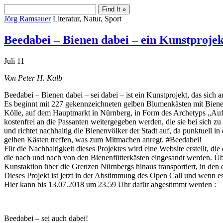
Jörg Ramsauer
Literatur, Natur, Sport
Beedabei – Bienen dabei – ein Kunstprojek
Juli
11
Von Peter H. Kalb
Beedabei – Bienen dabei – sei dabei – ist ein Kunstprojekt, das sich 
Es beginnt mit 227 gekennzeichneten gelben Blumenkästen mit Biene
Kölle, auf dem Hauptmarkt in Nürnberg, in Form des Archetyps „Aufr
kostenfrei an die Passanten weitergegeben werden, die sie bei sich zu 
und richtet nachhaltig die Bienenvölker der Stadt auf, da punktuell 
gelben Kästen treffen, was zum Mitmachen anregt. #Beedabei!
Für die Nachhaltigkeit dieses Projektes wird eine Website erstellt, 
die nach und nach von den Bienenfütterkästen eingesandt werden. Ü
Kunstaktion über die Grenzen Nürnbergs hinaus transportiert, in den
Dieses Projekt ist jetzt in der Abstimmung des Open Call und wenn e
Hier kann bis 13.07.2018 um 23.59 Uhr dafür abgestimmt werden :
Beedabei – sei auch dabei!