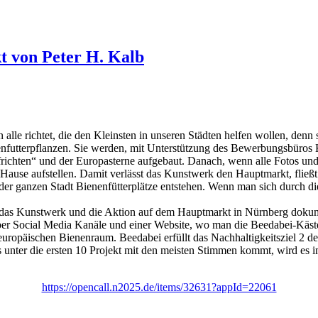
t von Peter H. Kalb
an alle richtet, die den Kleinsten in unseren Städten helfen wollen, de
nfutterpflanzen. Sie werden, mit Unterstützung des Bewerbungsbüros 
ichten“ und der Europasterne aufgebaut. Danach, wenn alle Fotos und 
Hause aufstellen. Damit verlässt das Kunstwerk den Hauptmarkt, fließt i
in der ganzen Stadt Bienenfütterplätze entstehen. Wenn man sich durch 
die das Kunstwerk und die Aktion auf dem Hauptmarkt in Nürnberg dokumen
ber Social Media Kanäle und einer Website, wo man die Beedabei-Käst
 europäischen Bienenraum. Beedabei erfüllt das Nachhaltigkeitsziel 2
s unter die ersten 10 Projekt mit den meisten Stimmen kommt, wird es 
https://opencall.n2025.de/items/32631?appId=22061