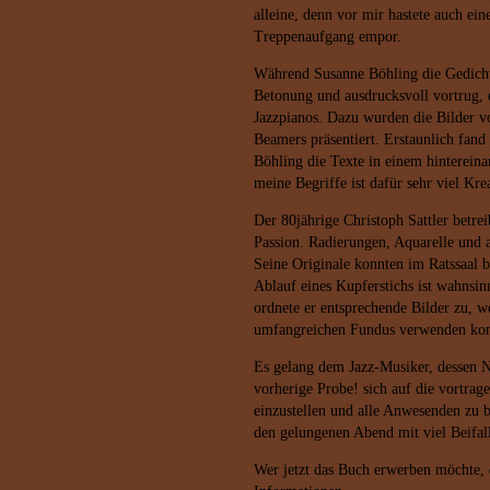
alleine, denn vor mir hastete auch ei
Treppenaufgang empor.
Während Susanne Böhling die Gedicht
Betonung und ausdrucksvoll vortrug, e
Jazzpianos. Dazu wurden die Bilder vo
Beamers präsentiert. Erstaunlich fand
Böhling die Texte in einem hintereina
meine Begriffe ist dafür sehr viel Kr
Der 80jährige Christoph Sattler betrei
Passion. Radierungen, Aquarelle und a
Seine Originale konnten im Ratssaal b
Ablauf eines Kupferstichs ist wahnsin
ordnete er entsprechende Bilder zu, w
umfangreichen Fundus verwenden konn
Es gelang dem Jazz-Musiker, dessen Na
vorherige Probe! sich auf die vortra
einzustellen und alle Anwesenden zu 
den gelungenen Abend mit viel Beifal
Wer jetzt das Buch erwerben möchte, 