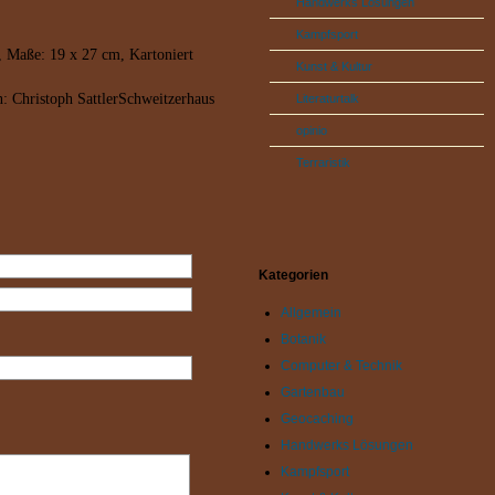
Handwerks Lösungen
Kampfsport
 Maße: 19 x 27 cm, Kartoniert
Kunst & Kultur
n: Christoph Sattler
Schweitzerhaus
Literaturtalk
opinio
Terraristik
Kategorien
Allgemein
Botanik
Computer & Technik
Gartenbau
Geocaching
Handwerks Lösungen
Kampfsport