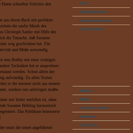
Home
ne Dame schnellen Schrittes den
OSIBA Aktivwasser
e aus ihrem Buch mit perfekter
Datenschutzerklärung
rtönte die sanfte Musik des
Cookie-Richtlinie
n Christoph Sattler mit Hilfe des
 ich die Tatsache, daß Susanne
nder weg geschrieben hat. Für
eativität und Muße notwendig.
bt sein Hobby mit einer richtigen
ndere Techniken hat er ausprobiert.
estaunt werden. Schon allein der
nig aufwändig. Zu allen Texten
obei er die meisten nicht aus seinem
te, sondern neu anfertigen mußte.
Allgemein
me mir leider entfallen ist, ohne
Botanik
gende Susanne Böhling harmonisch
Computer & Technik
begeistern. Das Publikum honorierte
Gartenbau
l.
Geocaching
der nutzt die unten angeführten