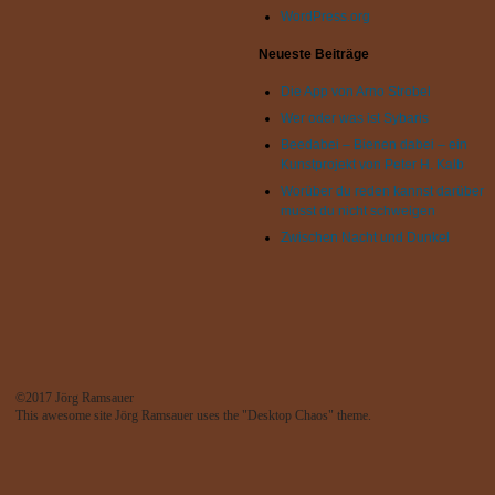
WordPress.org
Neueste Beiträge
Die App von Arno Strobel
Wer oder was ist Sybaris
Beedabei – Bienen dabei – ein
Kunstprojekt von Peter H. Kalb
Worüber du reden kannst darüber
musst du nicht schweigen
Zwischen Nacht und Dunkel
SS feed
©2017
Jörg Ramsauer
This awesome site
Jörg Ramsauer
uses the
"Desktop Chaos"
theme.
van Eckard Design