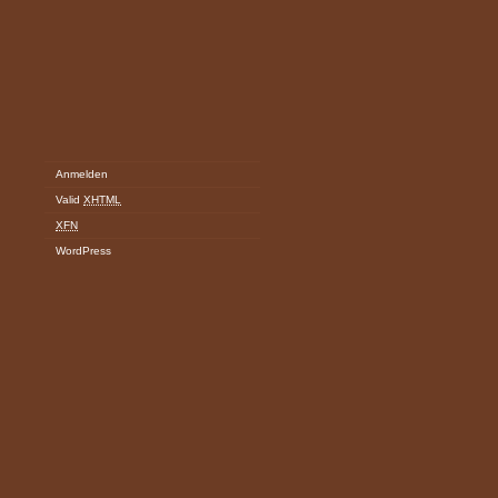
Anmelden
Valid
XHTML
XFN
WordPress