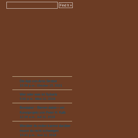
Die App von Arno Strobel
10:58 p.m., Oktober 15, 2021
Wer oder was ist Sybaris
5:00 p.m., März 11, 2019
Beedabei – Bienen dabei – ein
Kunstprojekt von Peter H. Kalb
12:35 a.m., Juli 11, 2018
Worüber du reden kannst darüber
musst du nicht schweigen
10:41 p.m., Juni 11, 2018