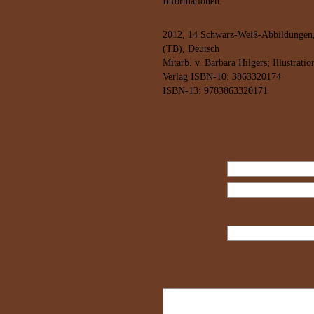
Informationen.
2012, 14 Schwarz-Weiß-Abbildungen,
(TB), Deutsch
Mitarb. v. Barbara Hilgers; Illustratio
Verlag ISBN-10: 3863320174
ISBN-13: 9783863320171