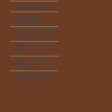
Zwischen Nacht und Dunkel
10:31 p.m., Juni 11, 2018
30jähriger Krieg in der
Fränkischen Schweiz
12:00 a.m., Mai 14, 2018
Der Honigdachs von Christoph D.
Brumme
11:49 p.m., Januar 10, 2018
Verbrechen von Ferdinand von
Schirach
8:26 p.m., Januar 3, 2018
Verbrechen von Ferdinand
Schirach
12:30 p.m., Dezember 17, 2017
Tore der Welt von Ken Follett
8:55 p.m., Oktober 29, 2017