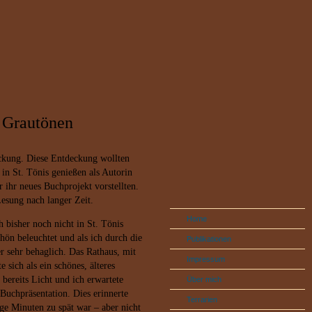
0 Grautönen
eckung. Diese Entdeckung wollten
 in St. Tönis genießen als Autorin
 ihr neues Buchprojekt vorstellten.
Lesung nach langer Zeit.
Home
 bisher noch nicht in St. Tönis
ön beleuchtet und als ich durch die
Publikationen
er sehr behaglich. Das Rathaus, mit
Impressum
e sich als ein schönes, älteres
bereits Licht und ich erwartete
Über mich
Buchpräsentation. Dies erinnerte
Terrarien
ige Minuten zu spät war – aber nicht