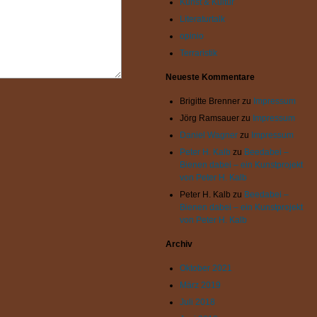
Kunst & Kultur
Literaturtalk
opinio
Terraristik
Neueste Kommentare
Brigitte Brenner
zu
Impressum
Jörg Ramsauer
zu
Impressum
Daniel Wagner
zu
Impressum
Peter H. Kalb
zu
Beedabei –
Bienen dabei – ein Kunstprojekt
von Peter H. Kalb
Peter H. Kalb
zu
Beedabei –
Bienen dabei – ein Kunstprojekt
von Peter H. Kalb
Archiv
Oktober 2021
März 2019
Juli 2018