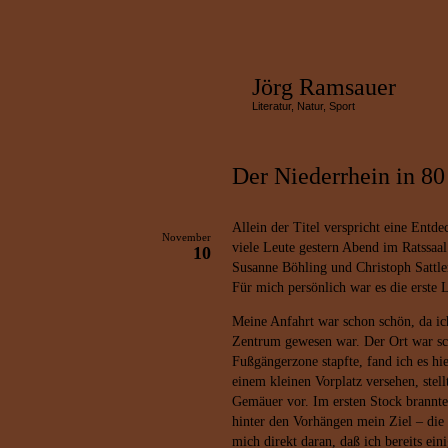
Jörg Ramsauer
Literatur, Natur, Sport
Der Niederrhein in 8
Allein der Titel verspricht eine Entd
November
viele Leute gestern Abend im Ratssaal
10
Susanne Böhling und Christoph Sattler
Für mich persönlich war es die erste 
Meine Anfahrt war schon schön, da ich
Zentrum gewesen war. Der Ort war sch
Fußgängerzone stapfte, fand ich es hi
einem kleinen Vorplatz versehen, stellt
Gemäuer vor. Im ersten Stock brannte 
hinter den Vorhängen mein Ziel – die 
mich direkt daran, daß ich bereits ein